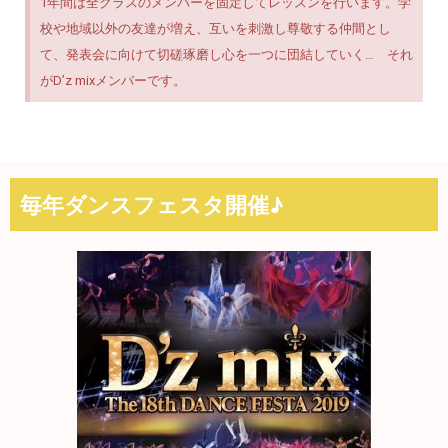
1年間は全クラスのメンバーを固定してレッスンを行います。学
校や地域以外の友達が増え、互いを刺激し尊敬する仲間とし
て、発表会に向けて切磋琢磨し心を一つに団結していく… それ
がD’z mixメンバーです。
毎年ダンスフェスタ開催♪